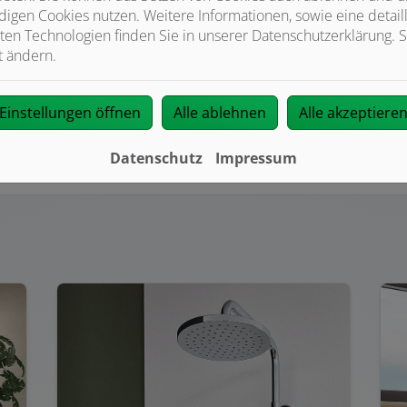
igen Cookies nutzen. Weitere Informationen, sowie eine detaill
 wohler fühlen
ten Technologien finden Sie in unserer Datenschutzerklärung. S
t ändern.
ssiert. Moderne Armaturen, die dem Auge schmeicheln. Oder ei
, die Ihr Bad jeden Tag zu etwas Besonderem machen. Wir zeige
Einstellungen öffnen
Alle ablehnen
Alle akzeptiere
Datenschutz
Impressum