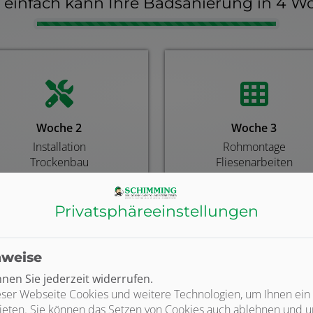
d einfach kann Ihre Badsanierung in 4 W
Counter-
Woche 2
Woche 3
Installation
Rohmontage
Trockenbau
Fliesenarbeiten
Privatsphäre­einstellungen
nweise
en Sie jederzeit widerrufen.
ser Webseite Cookies und weitere Technologien, um Ihnen ein
ieten. Sie können das Setzen von Cookies auch ablehnen und un
himming Inh. Dennis Caputo