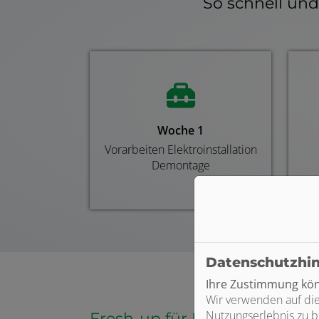
So schnell un
Woche 1
Vorarbeiten Elektroinstallation
Demontage
Datenschutzhi
Ihre Zustimmung könn
Wir verwenden auf die
Nutzungserlebnis zu b
Fresh-up für Ihr Bad von Sc