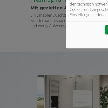
den technisch notwend
Mit gezielten Akzenten rundum
Cookies und eingesetz
Einstellungen jederzei
Ein variabler Duschstrahl, der wohltuend ma
wunderbar entspannt. Es sind solche Details
und wenig Aufwand große Wirkung erzielen.