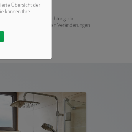
ierte Übersicht der
ie können Ihre
ne stimmungsvolle Beleuchtung, die
n Ihnen, wie Sie mit kleinen Veränderungen
n