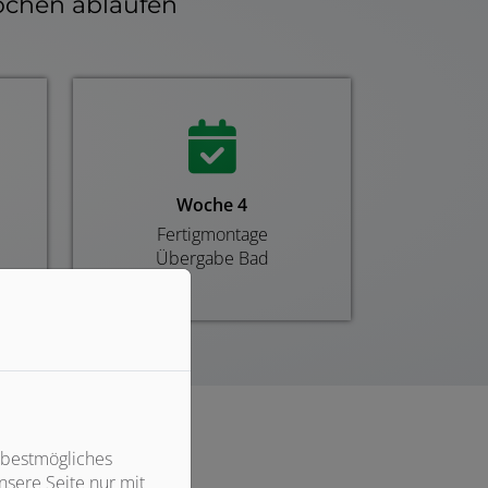
ochen ablaufen
Fortschritt von 0 
Woche 4
Fertigmontage
Übergabe Bad
 bestmögliches
sere Seite nur mit